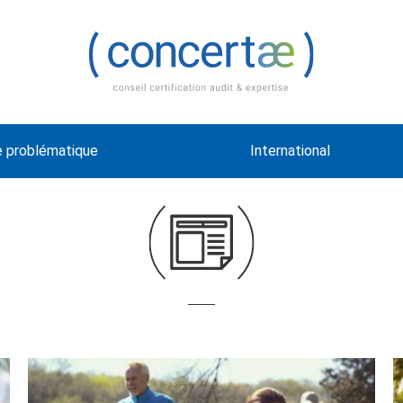
e problématique
International