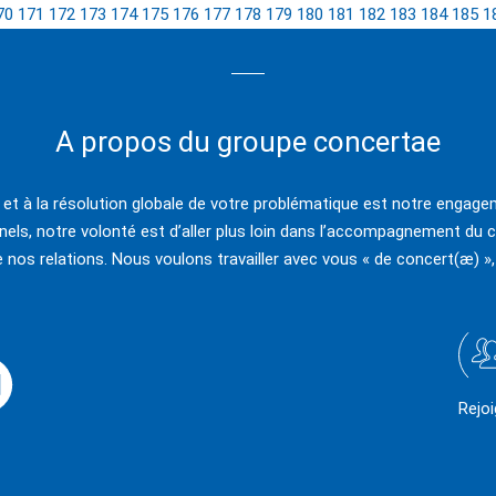
70
171
172
173
174
175
176
177
178
179
180
181
182
183
184
185
1
A propos du groupe concertae
e et à la résolution globale de votre problématique est notre engagem
els, notre volonté est d’aller plus loin dans l’accompagnement du c
e nos relations. Nous voulons travailler avec vous « de concert(æ) »,
Rejo