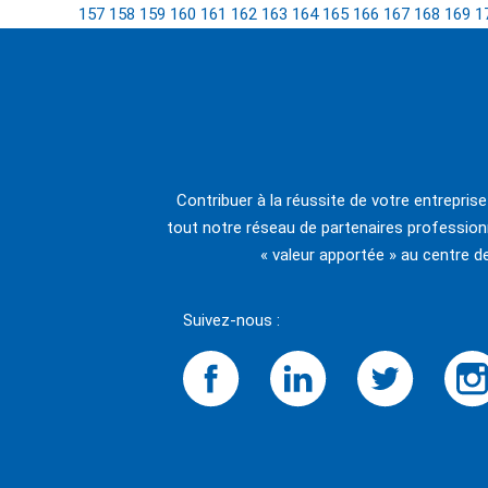
157
158
159
160
161
162
163
164
165
166
167
168
169
1
Contribuer à la réussite de votre entrepris
tout notre réseau de partenaires professionn
« valeur apportée » au centre d
Suivez-nous :