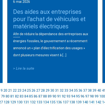
6 mai 2026
Des aides aux entreprises
pour l’achat de véhicules et
matériels électriques
Afin de réduire la dépendance des entreprises aux
énergies fossiles, le gouvernement a récemment
annoncé un « plan d’électrification des usages »
dont plusieurs mesures visent à […]
> Lire la suite
19
20
21
22
23
24
25
26
27
28
29
30
31
32
33
34
35
36
37
38
39
40
4
79
80
81
82
83
84
85
86
87
88
89
90
91
92
93
94
95
96
97
98
99
100
27
128
129
130
131
132
133
134
135
136
137
138
139
140
141
142
1