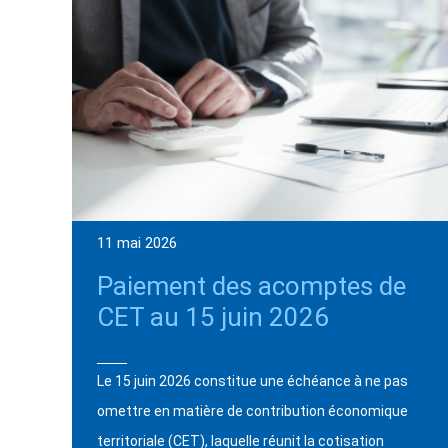
11 mai 2026
Paiement des acomptes de
CET au 15 juin 2026
Le 15 juin 2026 constitue une échéance à ne pas
omettre en matière de contribution économique
territoriale (CET), laquelle réunit la cotisation