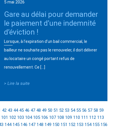
5 mai 2026
Gare au délai pour demander
le paiement d’une indemnité
d’éviction !
Lorsque, à l’expiration d’un bail commercial, le
bailleur ne souhaite pas le renouveler, il doit délivrer
au locataire un congé portant refus de
renouvellement. Ce […]
> Lire la suite
1
42
43
44
45
46
47
48
49
50
51
52
53
54
55
56
57
58
59
101
102
103
104
105
106
107
108
109
110
111
112
113
43
144
145
146
147
148
149
150
151
152
153
154
155
156