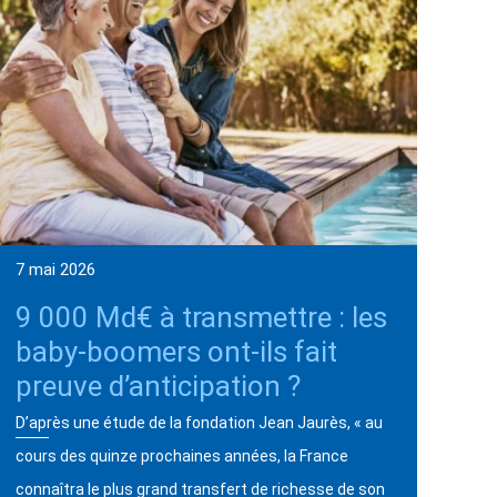
7 mai 2026
9 000 Md€ à transmettre : les
baby-boomers ont-ils fait
preuve d’anticipation ?
D’après une étude de la fondation Jean Jaurès, « au
cours des quinze prochaines années, la France
connaîtra le plus grand transfert de richesse de son