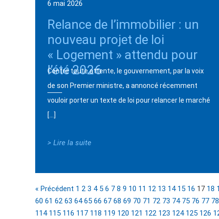
6 mai 2026
Relance de l’immobilier : un
nouveau projet de loi
« Logement » attendu pour
l’été 2026
Contre toute attente, le gouvernement, par la voix
de son Premier ministre, a annoncé récemment
vouloir porter un texte de loi pour relancer le marché
[…]
> Lire la suite
« Précédent
1
2
3
4
5
6
7
8
9
10
11
12
13
14
15
16
17
18
60
61
62
63
64
65
66
67
68
69
70
71
72
73
74
75
76
77
78
114
115
116
117
118
119
120
121
122
123
124
125
126
1