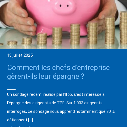
18 juillet 2025
Comment les chefs d’entreprise
gèrent-ils leur épargne ?
Un sondage récent, réalisé par l’Ifop, s’est intéressé à
l’épargne des dirigeants de TPE. Sur 1 003 dirigeants
interrogés, ce sondage nous apprend notamment que 70 %
détiennent […]