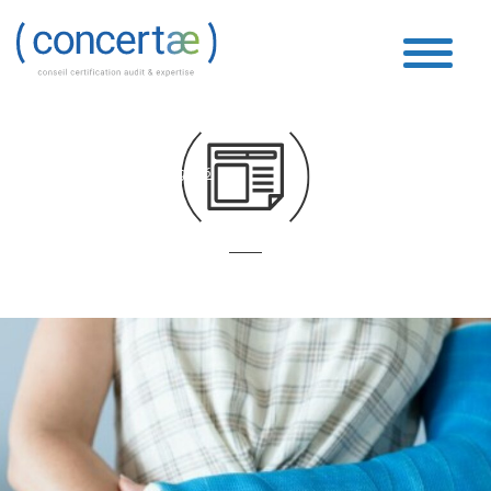
Boucle Vidéo
Accueil
»
Boucle Vidéo
»
Page 76