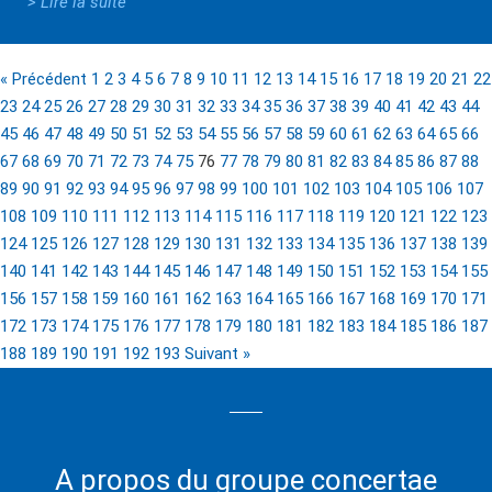
> Lire la suite
« Précédent
1
2
3
4
5
6
7
8
9
10
11
12
13
14
15
16
17
18
19
20
21
22
23
24
25
26
27
28
29
30
31
32
33
34
35
36
37
38
39
40
41
42
43
44
45
46
47
48
49
50
51
52
53
54
55
56
57
58
59
60
61
62
63
64
65
66
67
68
69
70
71
72
73
74
75
76
77
78
79
80
81
82
83
84
85
86
87
88
89
90
91
92
93
94
95
96
97
98
99
100
101
102
103
104
105
106
107
108
109
110
111
112
113
114
115
116
117
118
119
120
121
122
123
124
125
126
127
128
129
130
131
132
133
134
135
136
137
138
139
140
141
142
143
144
145
146
147
148
149
150
151
152
153
154
155
156
157
158
159
160
161
162
163
164
165
166
167
168
169
170
171
172
173
174
175
176
177
178
179
180
181
182
183
184
185
186
187
188
189
190
191
192
193
Suivant »
A propos du groupe concertae