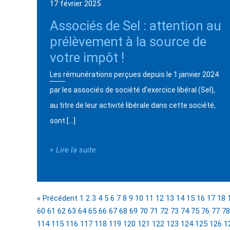
17 février 2025
Associés de Sel : attention au
prélèvement à la source de
votre impôt !
Les rémunérations perçues depuis le 1 janvier 2024
par les associés de société d’exercice libéral (Sel),
au titre de leur activité libérale dans cette société,
sont […]
> Lire la suite
« Précédent
1
2
3
4
5
6
7
8
9
10
11
12
13
14
15
16
17
18
60
61
62
63
64
65
66
67
68
69
70
71
72
73
74
75
76
77
78
114
115
116
117
118
119
120
121
122
123
124
125
126
1