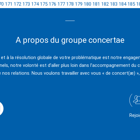
70
171
172
173
174
175
176
177
178
179
180
181
182
183
184
185
1
A propos du groupe concertae
e et à la résolution globale de votre problématique est notre engagem
els, notre volonté est d’aller plus loin dans l’accompagnement du c
e nos relations. Nous voulons travailler avec vous « de concert(æ) »,
Rejo