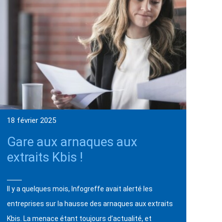
18 février 2025
Gare aux arnaques aux
extraits Kbis !
Il y a quelques mois, Infogreffe avait alerté les
entreprises sur la hausse des arnaques aux extraits
Kbis. La menace étant toujours d’actualité, et