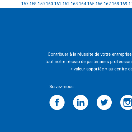
157
158
159
160
161
162
163
164
165
166
167
168
169
1
Contribuer à la réussite de votre entrepris
tout notre réseau de partenaires professionn
« valeur apportée » au centre d
Suivez-nous :