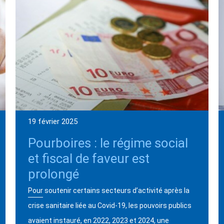
19 février 2025
Pourboires : le régime social
et fiscal de faveur est
prolongé
Pour soutenir certains secteurs d’activité après la
crise sanitaire liée au Covid-19, les pouvoirs publics
avaient instauré, en 2022, 2023 et 2024, une