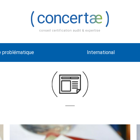
e problématique
International