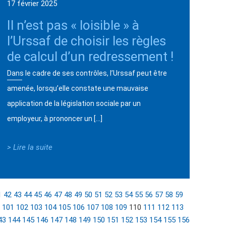
17 février 2025
Il n’est pas « loisible » à
l’Urssaf de choisir les règles
de calcul d’un redressement !
Dans le cadre de ses contrôles, l’Urssaf peut être
amenée, lorsqu’elle constate une mauvaise
application de la législation sociale par un
employeur, à prononcer un […]
> Lire la suite
1
42
43
44
45
46
47
48
49
50
51
52
53
54
55
56
57
58
59
101
102
103
104
105
106
107
108
109
110
111
112
113
43
144
145
146
147
148
149
150
151
152
153
154
155
156