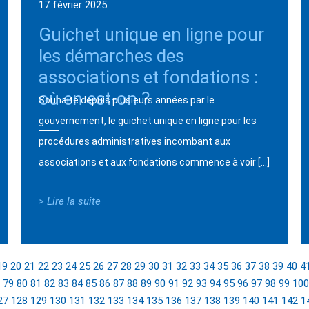
17 février 2025
Guichet unique en ligne pour
les démarches des
associations et fondations :
où en est-on ?
Souhaité depuis plusieurs années par le
gouvernement, le guichet unique en ligne pour les
procédures administratives incombant aux
associations et aux fondations commence à voir […]
> Lire la suite
19
20
21
22
23
24
25
26
27
28
29
30
31
32
33
34
35
36
37
38
39
40
4
79
80
81
82
83
84
85
86
87
88
89
90
91
92
93
94
95
96
97
98
99
100
27
128
129
130
131
132
133
134
135
136
137
138
139
140
141
142
1