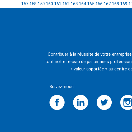
157
158
159
160
161
162
163
164
165
166
167
168
169
1
Contribuer à la réussite de votre entrepris
tout notre réseau de partenaires professionn
« valeur apportée » au centre d
Suivez-nous :