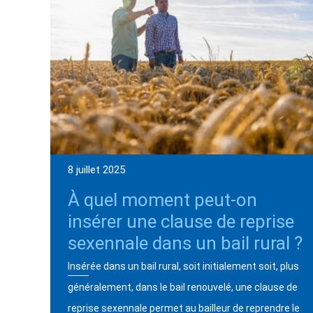
8 juillet 2025
À quel moment peut-on
insérer une clause de reprise
sexennale dans un bail rural ?
Insérée dans un bail rural, soit initialement soit, plus
généralement, dans le bail renouvelé, une clause de
reprise sexennale permet au bailleur de reprendre le