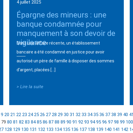
4 juillet 2025
Épargne des mineurs : une
banque condamnée pour
manquement à son devoir de
vigilance
Dans une affaire récente, un établissement
bancaire a été condamné en justice pour avoir
autorisé un père de famille à disposer des sommes
d’argent, placées […]
> Lire la suite
19
20
21
22
23
24
25
26
27
28
29
30
31
32
33
34
35
36
37
38
39
40
4
79
80
81
82
83
84
85
86
87
88
89
90
91
92
93
94
95
96
97
98
99
100
27
128
129
130
131
132
133
134
135
136
137
138
139
140
141
142
1