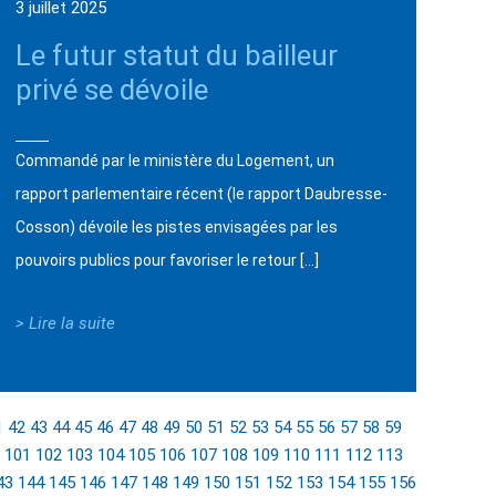
3 juillet 2025
Le futur statut du bailleur
privé se dévoile
Commandé par le ministère du Logement, un
rapport parlementaire récent (le rapport Daubresse-
Cosson) dévoile les pistes envisagées par les
pouvoirs publics pour favoriser le retour […]
> Lire la suite
1
42
43
44
45
46
47
48
49
50
51
52
53
54
55
56
57
58
59
101
102
103
104
105
106
107
108
109
110
111
112
113
43
144
145
146
147
148
149
150
151
152
153
154
155
156