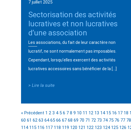
7 juillet 2025
Sectorisation des activités
lucratives et non lucratives
d’une association
Les associations, du fait de leur caractère non
lucratif, ne sont normalement pas imposables.
Cependant, lorsqu’elles exercent des activités
lucratives accessoires sans bénéficier de la […]
> Lire la suite
« Précédent
1
2
3
4
5
6
7
8
9
10
11
12
13
14
15
16
17
18
60
61
62
63
64
65
66
67
68
69
70
71
72
73
74
75
76
77
78
114
115
116
117
118
119
120
121
122
123
124
125
126
1