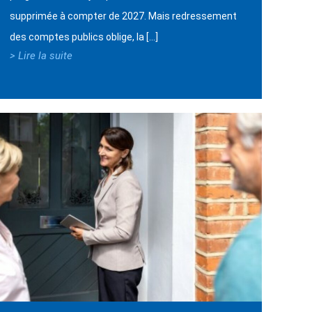
supprimée à compter de 2027. Mais redressement
des comptes publics oblige, la […]
> Lire la suite