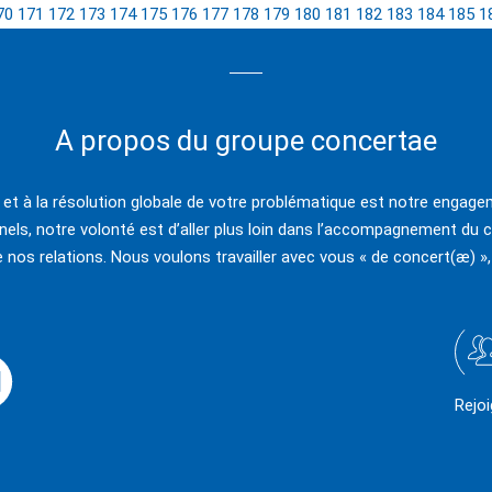
70
171
172
173
174
175
176
177
178
179
180
181
182
183
184
185
1
A propos du groupe concertae
e et à la résolution globale de votre problématique est notre engagem
els, notre volonté est d’aller plus loin dans l’accompagnement du c
e nos relations. Nous voulons travailler avec vous « de concert(æ) »,
Rejo