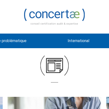
e problématique
International