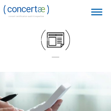
Boucle Vidéo
Accueil
»
Boucle Vidéo
»
Page 153