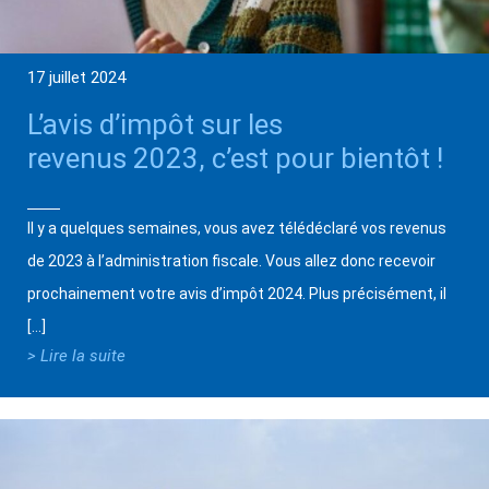
17 juillet 2024
L’avis d’impôt sur les
revenus 2023, c’est pour bientôt !
Il y a quelques semaines, vous avez télédéclaré vos revenus
de 2023 à l’administration fiscale. Vous allez donc recevoir
prochainement votre avis d’impôt 2024. Plus précisément, il
[…]
> Lire la suite