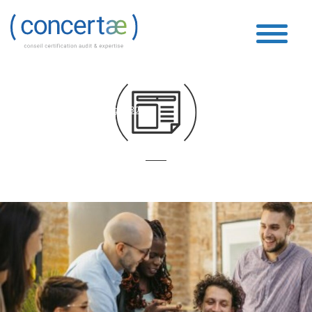
Boucle Vidéo
Accueil
»
Boucle Vidéo
»
Page 180