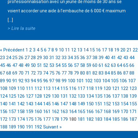
professionnalisation avec un jeune de moins de 30 ans se
voient accorder une aide à l’embauche de 6 000 € maximum
[…]
> Lire la suite
« Précédent
1
2
3
4
5
6
7
8
9
10
11
12
13
14
15
16
17
18
19
20
21
22
23
24
25
26
27
28
29
30
31
32
33
34
35
36
37
38
39
40
41
42
43
44
45
46
47
48
49
50
51
52
53
54
55
56
57
58
59
60
61
62
63
64
65
66
67
68
69
70
71
72
73
74
75
76
77
78
79
80
81
82
83
84
85
86
87
88
89
90
91
92
93
94
95
96
97
98
99
100
101
102
103
104
105
106
107
108
109
110
111
112
113
114
115
116
117
118
119
120
121
122
123
124
125
126
127
128
129
130
131
132
133
134
135
136
137
138
139
140
141
142
143
144
145
146
147
148
149
150
151
152
153
154
155
156
157
158
159
160
161
162
163
164
165
166
167
168
169
170
171
172
173
174
175
176
177
178
179
180
181
182
183
184
185
186
187
188
189
190
191
192
Suivant »