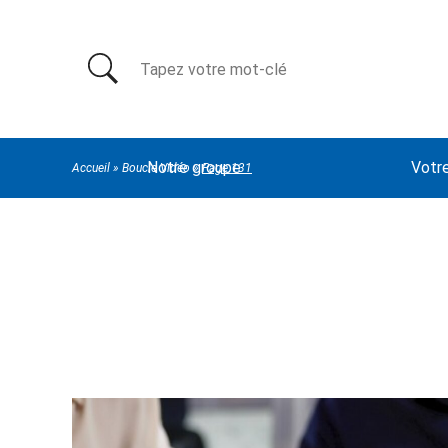
Rechercher:
Notre groupe
Votr
Accueil
»
Boucle Vidéo
»
Page 131
Boucle Vidéo