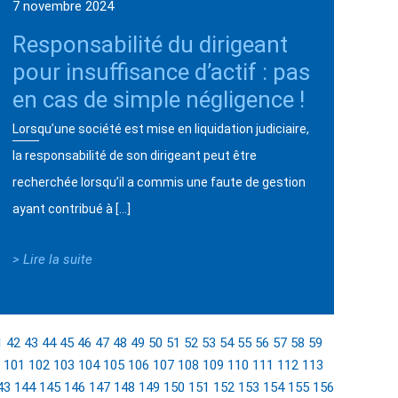
7 novembre 2024
Responsabilité du dirigeant
pour insuffisance d’actif : pas
en cas de simple négligence !
Lorsqu’une société est mise en liquidation judiciaire,
la responsabilité de son dirigeant peut être
recherchée lorsqu’il a commis une faute de gestion
ayant contribué à […]
> Lire la suite
1
42
43
44
45
46
47
48
49
50
51
52
53
54
55
56
57
58
59
101
102
103
104
105
106
107
108
109
110
111
112
113
43
144
145
146
147
148
149
150
151
152
153
154
155
156