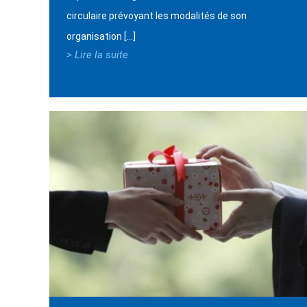
circulaire prévoyant les modalités de son
organisation […]
> Lire la suite