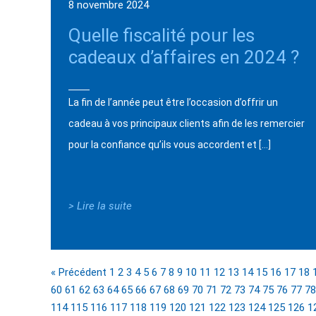
8 novembre 2024
Quelle fiscalité pour les
cadeaux d’affaires en 2024 ?
La fin de l’année peut être l’occasion d’offrir un
cadeau à vos principaux clients afin de les remercier
pour la confiance qu’ils vous accordent et […]
> Lire la suite
« Précédent
1
2
3
4
5
6
7
8
9
10
11
12
13
14
15
16
17
18
60
61
62
63
64
65
66
67
68
69
70
71
72
73
74
75
76
77
78
114
115
116
117
118
119
120
121
122
123
124
125
126
1