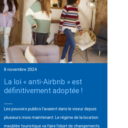
8 novembre 2024
La loi « anti-Airbnb » est
définitivement adoptée !
Les pouvoirs publics l’avaient dans le viseur depuis
plusieurs mois maintenant. Le régime de la location
meublée touristique va faire l’objet de changements