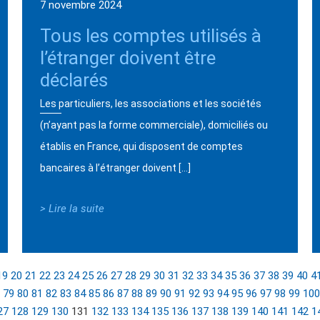
7 novembre 2024
Tous les comptes utilisés à
l’étranger doivent être
déclarés
Les particuliers, les associations et les sociétés
(n’ayant pas la forme commerciale), domiciliés ou
établis en France, qui disposent de comptes
bancaires à l’étranger doivent […]
> Lire la suite
19
20
21
22
23
24
25
26
27
28
29
30
31
32
33
34
35
36
37
38
39
40
4
79
80
81
82
83
84
85
86
87
88
89
90
91
92
93
94
95
96
97
98
99
100
27
128
129
130
131
132
133
134
135
136
137
138
139
140
141
142
1