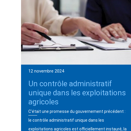
12 novembre 2024
Un contrôle administratif
unique dans les exploitations
agricoles
C’était une promesse du gouvernement précédent :
le contrôle administratif unique dans les
exploitations agricoles est officiellement instauré, la