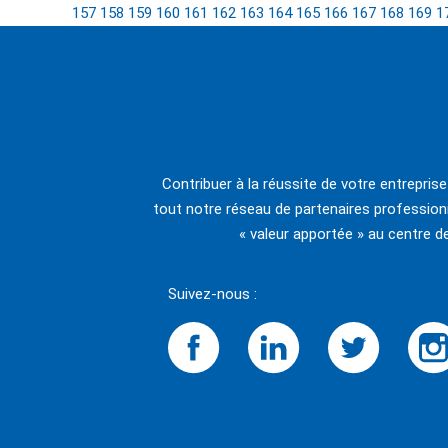
157
158
159
160
161
162
163
164
165
166
167
168
169
1
Contribuer à la réussite de votre entrepris
tout notre réseau de partenaires professionn
« valeur apportée » au centre d
Suivez-nous :