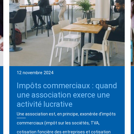
12 novembre 2024
Impôts commerciaux : quand
une association exerce une
activité lucrative
Une association est, en principe, exonérée d’impôts
commerciaux (impôt sur les sociétés, TVA,
cotisation foncière des entreprises et cotisation