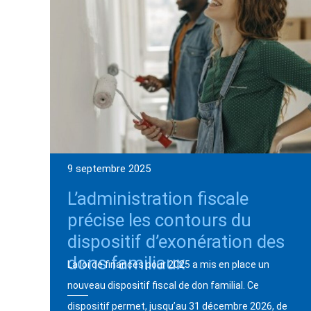
9 septembre 2025
L’administration fiscale
précise les contours du
dispositif d’exonération des
dons familiaux
La loi de finances pour 2025 a mis en place un
nouveau dispositif fiscal de don familial. Ce
dispositif permet, jusqu’au 31 décembre 2026, de