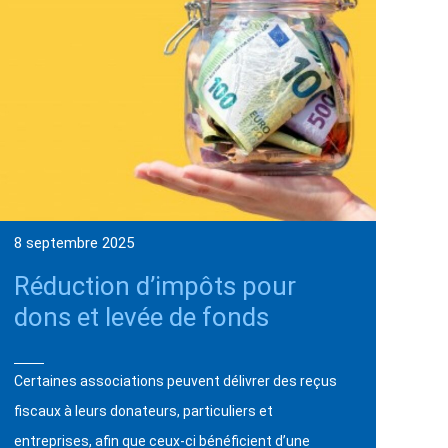
8 septembre 2025
Réduction d’impôts pour
dons et levée de fonds
Certaines associations peuvent délivrer des reçus
fiscaux à leurs donateurs, particuliers et
entreprises, afin que ceux-ci bénéficient d’une