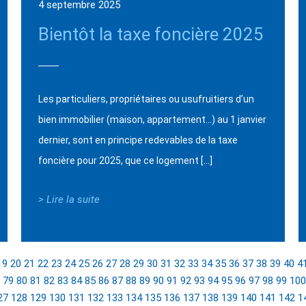
4 septembre 2025
Bientôt la taxe foncière 2025
Les particuliers, propriétaires ou usufruitiers d’un
bien immobilier (maison, appartement…) au 1 janvier
dernier, sont en principe redevables de la taxe
foncière pour 2025, que ce logement […]
> Lire la suite
19
20
21
22
23
24
25
26
27
28
29
30
31
32
33
34
35
36
37
38
39
40
4
79
80
81
82
83
84
85
86
87
88
89
90
91
92
93
94
95
96
97
98
99
100
27
128
129
130
131
132
133
134
135
136
137
138
139
140
141
142
1