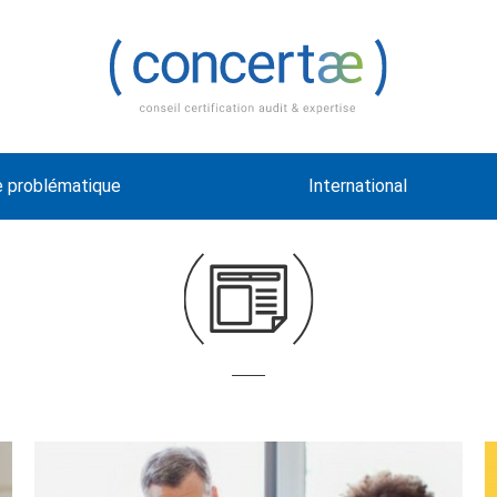
e problématique
International