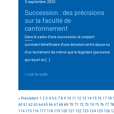
5 septembre 2025
Succession : des précisions
sur la faculté de
cantonnement
Dans le cadre d’une succession, le conjoint
survivant bénéficiaire d’une donation entre époux ou
d’un testament de même que le légataire (personne
qui reçoit un […]
> Lire la suite
« Précédent
1
2
3
4
5
6
7
8
9
10
11
12
13
14
15
16
17
18
60
61
62
63
64
65
66
67
68
69
70
71
72
73
74
75
76
77
78
114
115
116
117
118
119
120
121
122
123
124
125
126
1