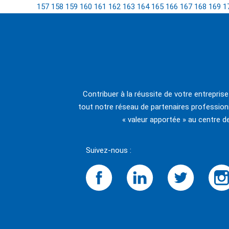
157
158
159
160
161
162
163
164
165
166
167
168
169
1
Contribuer à la réussite de votre entrepris
tout notre réseau de partenaires professionn
« valeur apportée » au centre d
Suivez-nous :