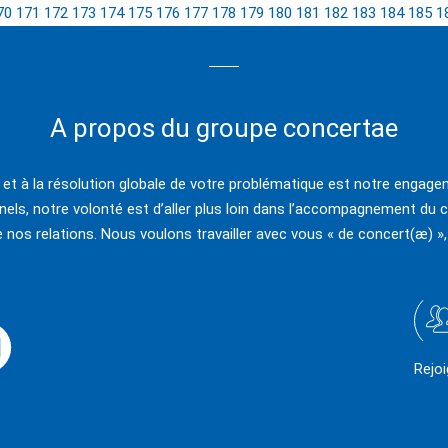
70
171
172
173
174
175
176
177
178
179
180
181
182
183
184
185
1
A propos du groupe concertae
e et à la résolution globale de votre problématique est notre engagem
els, notre volonté est d’aller plus loin dans l’accompagnement du c
e nos relations. Nous voulons travailler avec vous « de concert(æ) »,
Rejo