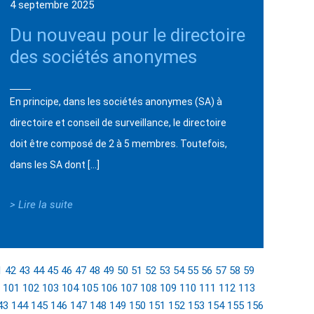
4 septembre 2025
Du nouveau pour le directoire
des sociétés anonymes
En principe, dans les sociétés anonymes (SA) à
directoire et conseil de surveillance, le directoire
doit être composé de 2 à 5 membres. Toutefois,
dans les SA dont […]
> Lire la suite
1
42
43
44
45
46
47
48
49
50
51
52
53
54
55
56
57
58
59
101
102
103
104
105
106
107
108
109
110
111
112
113
43
144
145
146
147
148
149
150
151
152
153
154
155
156