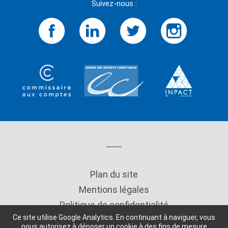
Suivez-nous :
Plan du site
Mentions légales
Politique de confidentialité
Ce site utilise Google Analytics. En continuant à naviguer, vous
Copyright
nous autorisez à déposer un cookie à des fins de mesure