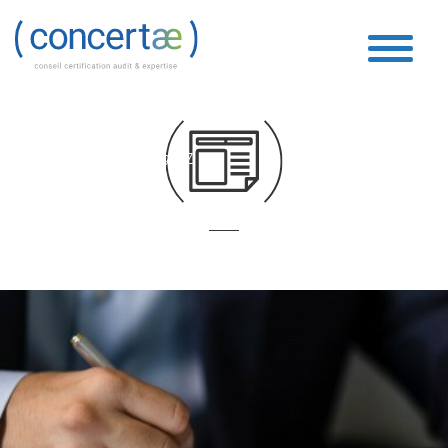
Boucle Vidéo
Accueil
»
Boucle Vidéo
»
Page 77