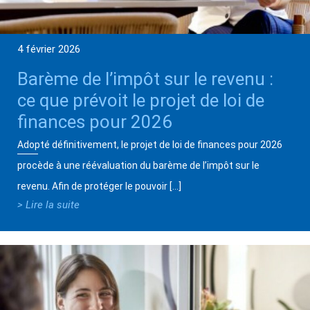
4 février 2026
Barème de l’impôt sur le revenu :
ce que prévoit le projet de loi de
finances pour 2026
Adopté définitivement, le projet de loi de finances pour 2026
procède à une réévaluation du barème de l’impôt sur le
revenu. Afin de protéger le pouvoir […]
> Lire la suite