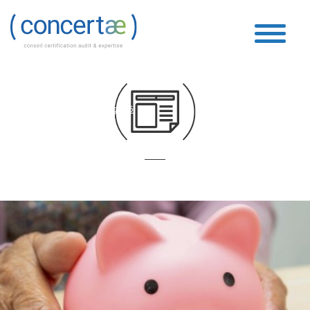
Boucle Vidéo
Accueil
»
Boucle Vidéo
»
Page 36