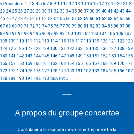
« Précédent
1
2
3
4
5
6
7
8
9
10
11
12
13
14
15
16
17
18
19
20
21
22
23
24
25
26
27
28
29
30
31
32
33
34
35
36
37
38
39
40
41
42
43
44
45
46
47
48
49
50
51
52
53
54
55
56
57
58
59
60
61
62
63
64
65
66
67
68
69
70
71
72
73
74
75
76
77
78
79
80
81
82
83
84
85
86
87
88
89
90
91
92
93
94
95
96
97
98
99
100
101
102
103
104
105
106
107
108
109
110
111
112
113
114
115
116
117
118
119
120
121
122
123
124
125
126
127
128
129
130
131
132
133
134
135
136
137
138
139
140
141
142
143
144
145
146
147
148
149
150
151
152
153
154
155
156
157
158
159
160
161
162
163
164
165
166
167
168
169
170
171
172
173
174
175
176
177
178
179
180
181
182
183
184
185
186
187
188
189
190
191
192
193
Suivant »
A propos du groupe concertae
Contribuer à la réussite de votre entreprise et à la