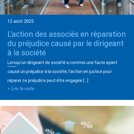
12 août 2025
L’action des associés en réparation
du préjudice causé par le dirigeant
à la société
Lorsqu’un dirigeant de société a commis une faute ayant
causé un préjudice à la société, l’action en justice pour
réparer ce préjudice peut être engagée […]
> Lire la suite