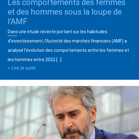
Les comportements des femmes
et des hommes sous la loupe de
l’AMF
Dans une étude récente portant sur les habitudes
d’investissement, l’Autorité des marchés financiers (AMF) a
analysé l’évolution des comportements entre les femmes et
les hommes entre 2022 […]
> Lire la suite