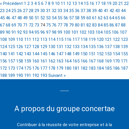
« Précédent
1
2
3
4
5
6
7
8
9
10
11
12
13
14
15
16
17
18
19
20
21
22
23
24
25
26
27
28
29
30
31
32
33
34
35
36
37
38
39
40
41
42
43
44
45
46
47
48
49
50
51
52
53
54
55
56
57
58
59
60
61
62
63
64
65
66
67
68
69
70
71
72
73
74
75
76
77
78
79
80
81
82
83
84
85
86
87
88
89
90
91
92
93
94
95
96
97
98
99
100
101
102
103
104
105
106
107
108
109
110
111
112
113
114
115
116
117
118
119
120
121
122
123
124
125
126
127
128
129
130
131
132
133
134
135
136
137
138
139
140
141
142
143
144
145
146
147
148
149
150
151
152
153
154
155
156
157
158
159
160
161
162
163
164
165
166
167
168
169
170
171
172
173
174
175
176
177
178
179
180
181
182
183
184
185
186
187
188
189
190
191
192
193
Suivant »
A propos du groupe concertae
Contribuer à la réussite de votre entreprise et à la