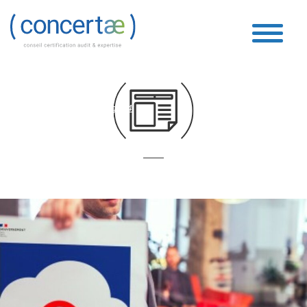
Boucle Vidéo
Accueil
»
Boucle Vidéo
»
Page 74