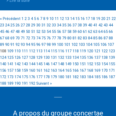
> Lire la suite
« Précédent
1
2
3
4
5
6
7
8
9
10
11
12
13
14
15
16
17
18
19
20
21
22
23
24
25
26
27
28
29
30
31
32
33
34
35
36
37
38
39
40
41
42
43
44
45
46
47
48
49
50
51
52
53
54
55
56
57
58
59
60
61
62
63
64
65
66
67
68
69
70
71
72
73
74
75
76
77
78
79
80
81
82
83
84
85
86
87
88
89
90
91
92
93
94
95
96
97
98
99
100
101
102
103
104
105
106
107
108
109
110
111
112
113
114
115
116
117
118
119
120
121
122
123
124
125
126
127
128
129
130
131
132
133
134
135
136
137
138
139
140
141
142
143
144
145
146
147
148
149
150
151
152
153
154
155
156
157
158
159
160
161
162
163
164
165
166
167
168
169
170
171
172
173
174
175
176
177
178
179
180
181
182
183
184
185
186
187
188
189
190
191
192
Suivant »
A propos du groupe concertae