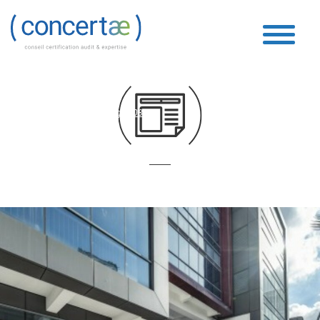
Boucle Vidéo
Accueil
»
Boucle Vidéo
»
Page 108