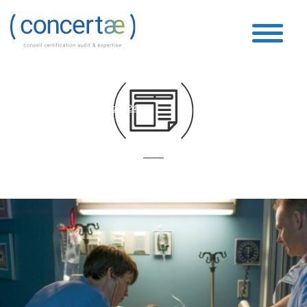
Boucle Vidéo
Accueil
»
Boucle Vidéo
»
Page 124