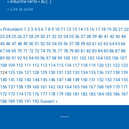
« industrie verte » du […]
> Lire la suite
« Précédent
1
2
3
4
5
6
7
8
9
10
11
12
13
14
15
16
17
18
19
20
21
22
23
24
25
26
27
28
29
30
31
32
33
34
35
36
37
38
39
40
41
42
43
44
45
46
47
48
49
50
51
52
53
54
55
56
57
58
59
60
61
62
63
64
65
66
67
68
69
70
71
72
73
74
75
76
77
78
79
80
81
82
83
84
85
86
87
88
89
90
91
92
93
94
95
96
97
98
99
100
101
102
103
104
105
106
107
108
109
110
111
112
113
114
115
116
117
118
119
120
121
122
123
124
125
126
127
128
129
130
131
132
133
134
135
136
137
138
139
140
141
142
143
144
145
146
147
148
149
150
151
152
153
154
155
156
157
158
159
160
161
162
163
164
165
166
167
168
169
170
171
172
173
174
175
176
177
178
179
180
181
182
183
184
185
186
187
188
189
190
191
192
Suivant »