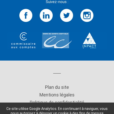
Suivez-nous :
Plan du site
Mentions légales
Politique de confidentialité
Ce site utilise Google Analytics. En continuant à naviguer, vous
Copyright
nous autorisez à déposer un cookie à des fins de mesure