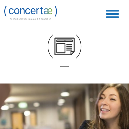
social
Accueil
»
social
»
Page 52