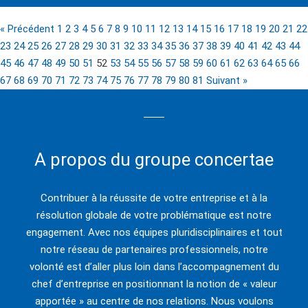
« Précédent
1
2
3
4
5
6
7
8
9
10
11
12
13
14
15
16
17
18
19
20
21
22
23
24
25
26
27
28
29
30
31
32
33
34
35
36
37
38
39
40
41
42
43
44
45
46
47
48
49
50
51
52
53
54
55
56
57
58
59
60
61
62
63
64
65
66
67
68
69
70
71
72
73
74
75
76
77
78
79
80
81
Suivant »
A propos du groupe concertae
Contribuer à la réussite de votre entreprise et à la
résolution globale de votre problématique est notre
engagement. Avec nos équipes pluridisciplinaires et tout
notre réseau de partenaires professionnels, notre
volonté est d’aller plus loin dans l’accompagnement du
chef d’entreprise en positionnant la notion de « valeur
apportée » au centre de nos relations. Nous voulons