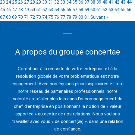
23
24
25
26
27
28
29
30
31
32
33
34
35
36
37
38
39
40
41
42
43
44
45
46
47
48
49
50
51
52
53
54
55
56
57
58
59
60
61
62
63
64
65
66
67
68
69
70
71
72
73
74
75
76
77
78
79
80
81
Suivant »
A propos du groupe concertae
Contribuer à la réussite de votre entreprise et à la
résolution globale de votre problématique est notre
engagement. Avec nos équipes pluridisciplinaires et tout
notre réseau de partenaires professionnels, notre
volonté est d’aller plus loin dans l’accompagnement du
chef d’entreprise en positionnant la notion de « valeur
apportée » au centre de nos relations. Nous voulons
travailler avec vous « de concert(æ) », dans une relation
de confiance.