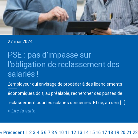
27 mai 2024
PSE : pas d’impasse sur
l’obligation de reclassement des
salariés !
L’employeur qui envisage de procéder à des licenciements
économiques doit, au préalable, rechercher des postes de
reclassement pour les salariés concernés. Et ce, au sein […]
> Lire la suite
« Précédent
1
2
3
4
5
6
7
8
9
10
11
12
13
14
15
16
17
18
19
20
21
22