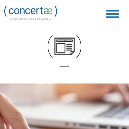
social
Accueil
»
social
»
Page 50