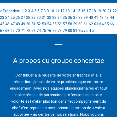
« Précédent
1
2
3
4
5
6
7
8
9
10
11
12
13
14
15
16
17
18
19
20
21
22
23
24
25
26
27
28
29
30
31
32
33
34
35
36
37
38
39
40
41
42
43
44
45
46
47
48
49
50
51
52
53
54
55
56
57
58
59
60
61
62
63
64
65
66
67
68
69
70
71
72
73
74
75
76
77
78
79
80
81
Suivant »
A propos du groupe concertae
Contribuer à la réussite de votre entreprise et à la
résolution globale de votre problématique est notre
engagement. Avec nos équipes pluridisciplinaires et tout
notre réseau de partenaires professionnels, notre
volonté est d’aller plus loin dans l’accompagnement du
chef d’entreprise en positionnant la notion de « valeur
apportée » au centre de nos relations. Nous voulons