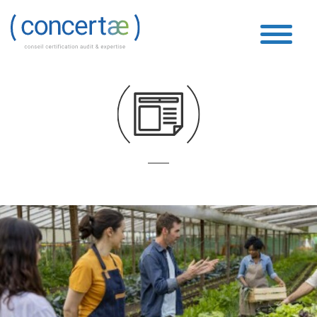
social
Accueil
»
social
»
Page 41