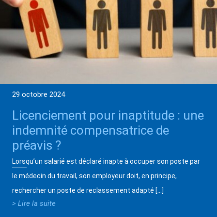
29 octobre 2024
Licenciement pour inaptitude : une
indemnité compensatrice de
préavis ?
Lorsqu’un salarié est déclaré inapte à occuper son poste par
le médecin du travail, son employeur doit, en principe,
rechercher un poste de reclassement adapté […]
> Lire la suite