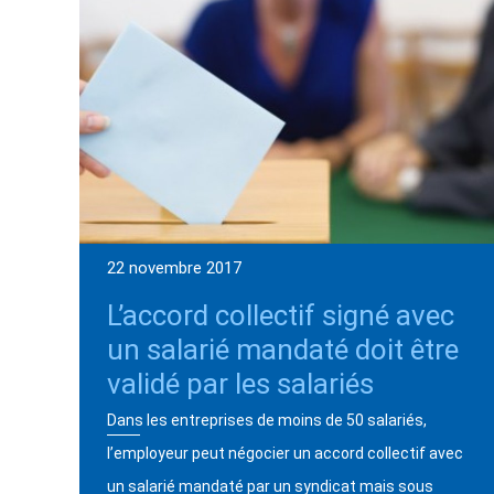
22 novembre 2017
L’accord collectif signé avec
un salarié mandaté doit être
validé par les salariés
Dans les entreprises de moins de 50 salariés,
l’employeur peut négocier un accord collectif avec
un salarié mandaté par un syndicat mais sous