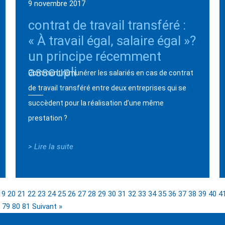
9 novembre 2017
contrat de travail transféré :
« À travail égal, salaire égal »?
un principe récemment
assoupli
Comment rémunérer les salariés en cas de contrat
de travail transféré entre deux entreprises qui se
succèdent pour la réalisation d’une même
prestation ?
> Lire la suite
19
20
21
22
23
24
25
26
27
28
29
30
31
32
33
34
35
36
37
38
39
40
4
79
80
81
Suivant »