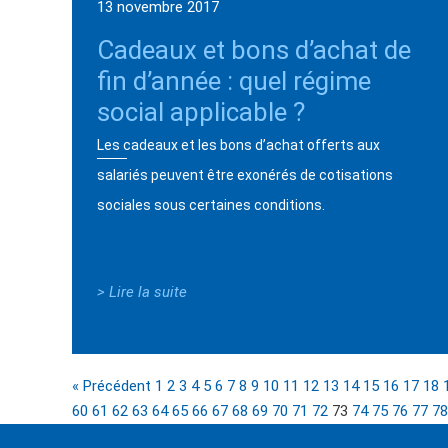
13 novembre 2017
Cadeaux et bons d’achat de
fin d’année : quel régime
social applicable ?
Les cadeaux et les bons d’achat offerts aux
salariés peuvent être exonérés de cotisations
sociales sous certaines conditions.
> Lire la suite
« Précédent
1
2
3
4
5
6
7
8
9
10
11
12
13
14
15
16
17
18
60
61
62
63
64
65
66
67
68
69
70
71
72
73
74
75
76
77
78