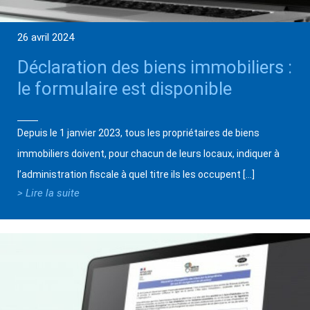
26 avril 2024
Déclaration des biens immobiliers :
le formulaire est disponible
Depuis le 1 janvier 2023, tous les propriétaires de biens
immobiliers doivent, pour chacun de leurs locaux, indiquer à
l’administration fiscale à quel titre ils les occupent […]
> Lire la suite