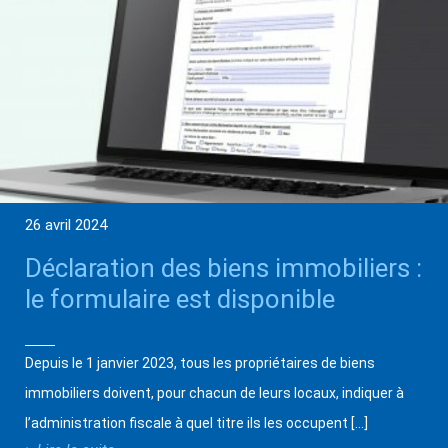
26 avril 2024
Déclaration des biens immobiliers :
le formulaire est disponible
Depuis le 1 janvier 2023, tous les propriétaires de biens
immobiliers doivent, pour chacun de leurs locaux, indiquer à
l’administration fiscale à quel titre ils les occupent […]