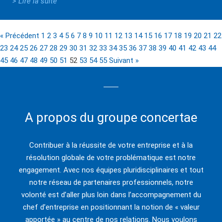
> Lire la suite
« Précédent
1
2
3
4
5
6
7
8
9
10
11
12
13
14
15
16
17
18
19
20
21
22
23
24
25
26
27
28
29
30
31
32
33
34
35
36
37
38
39
40
41
42
43
44
45
46
47
48
49
50
51
52
53
54
55
Suivant »
A propos du groupe concertae
Contribuer à la réussite de votre entreprise et à la
résolution globale de votre problématique est notre
engagement. Avec nos équipes pluridisciplinaires et tout
notre réseau de partenaires professionnels, notre
volonté est d’aller plus loin dans l’accompagnement du
chef d’entreprise en positionnant la notion de « valeur
apportée » au centre de nos relations. Nous voulons