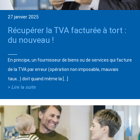
27 janvier 2025
Récupérer la TVA facturée à tort :
du nouveau !
En principe, un fournisseur de biens ou de services qui facture
de la TVA par erreur (opération non imposable, mauvais
taux…) doit quand même la […]
> Lire la suite