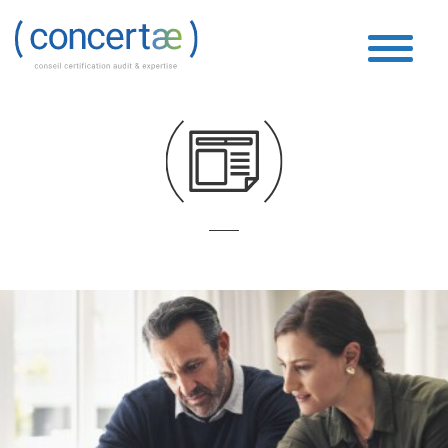
Fiscal
Accueil
»
Fiscal
»
Page 34