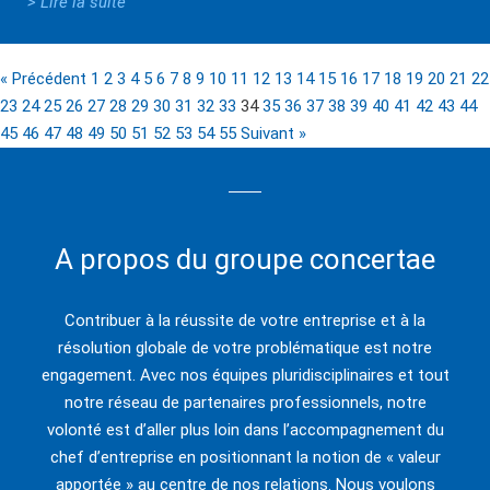
> Lire la suite
« Précédent
1
2
3
4
5
6
7
8
9
10
11
12
13
14
15
16
17
18
19
20
21
22
23
24
25
26
27
28
29
30
31
32
33
34
35
36
37
38
39
40
41
42
43
44
45
46
47
48
49
50
51
52
53
54
55
Suivant »
A propos du groupe concertae
Contribuer à la réussite de votre entreprise et à la
résolution globale de votre problématique est notre
engagement. Avec nos équipes pluridisciplinaires et tout
notre réseau de partenaires professionnels, notre
volonté est d’aller plus loin dans l’accompagnement du
chef d’entreprise en positionnant la notion de « valeur
apportée » au centre de nos relations. Nous voulons