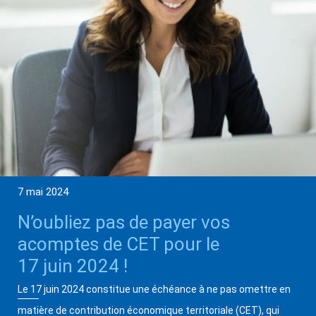
7 mai 2024
N’oubliez pas de payer vos
acomptes de CET pour le
17 juin 2024 !
Le 17 juin 2024 constitue une échéance à ne pas omettre en
matière de contribution économique territoriale (CET), qui