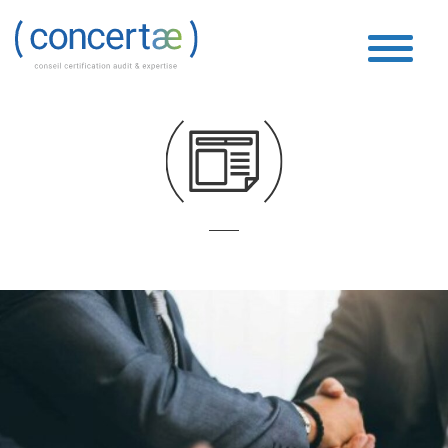
Fiscal
Accueil
»
Fiscal
»
Page 49