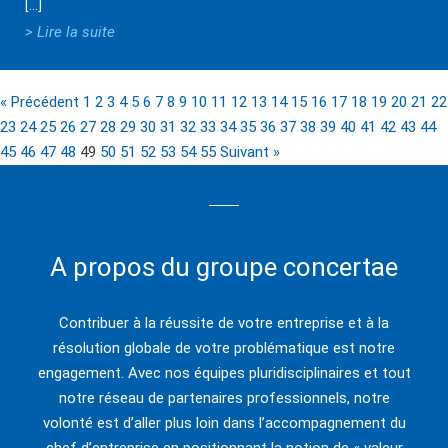
[…]
> Lire la suite
« Précédent
1
2
3
4
5
6
7
8
9
10
11
12
13
14
15
16
17
18
19
20
21
22
23
24
25
26
27
28
29
30
31
32
33
34
35
36
37
38
39
40
41
42
43
44
45
46
47
48
49
50
51
52
53
54
55
Suivant »
A propos du groupe concertae
Contribuer à la réussite de votre entreprise et à la
résolution globale de votre problématique est notre
engagement. Avec nos équipes pluridisciplinaires et tout
notre réseau de partenaires professionnels, notre
volonté est d’aller plus loin dans l’accompagnement du
chef d’entreprise en positionnant la notion de « valeur