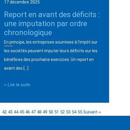
17 décembre 2025
Report en avant des déficits :
une imputation par ordre
chronologique
En principe, les entreprises soumises à l’impôt sur
les sociétés peuvent imputer leurs déficits sur les
bénéfices des prochains exercices. Un report en
avant des […]
> Lire la suite
1
42
43
44
45
46
47
48
49
50
51
52
53
54
55
Suivant »