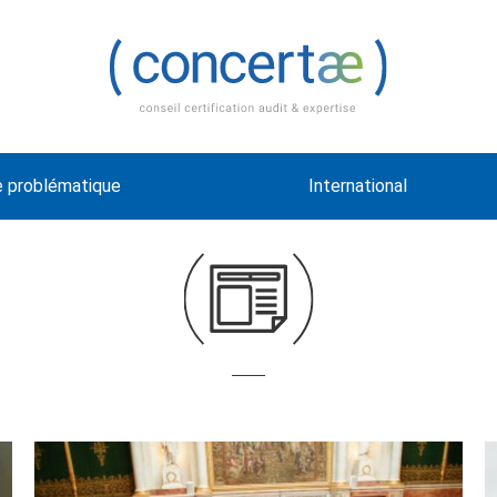
e problématique
International