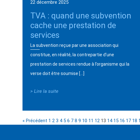
22 décembre 2025
TVA : quand une subvention
cache une prestation de
services
La subvention reçue par une association qui
constitue, en réalité, la contrepartie d’une
prestation de services rendue à l’organisme qui la
verse doit être soumise […]
> Lire la suite
« Précédent
1
2
3
4
5
6
7
8
9
10
11
12
13
14
15
16
17
18