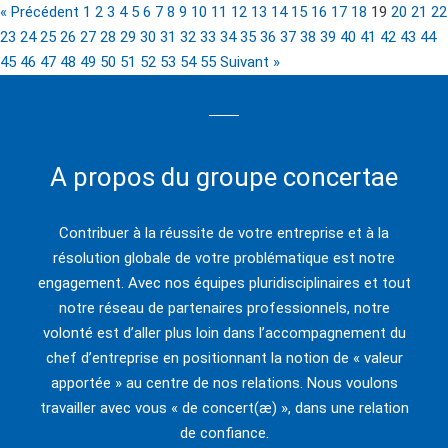
« Précédent
1
2
3
4
5
6
7
8
9
10
11
12
13
14
15
16
17
18
19
20
21
22
23
24
25
26
27
28
29
30
31
32
33
34
35
36
37
38
39
40
41
42
43
44
45
46
47
48
49
50
51
52
53
54
55
Suivant »
A propos du groupe concertae
Contribuer à la réussite de votre entreprise et à la
résolution globale de votre problématique est notre
engagement. Avec nos équipes pluridisciplinaires et tout
notre réseau de partenaires professionnels, notre
volonté est d’aller plus loin dans l’accompagnement du
chef d’entreprise en positionnant la notion de « valeur
apportée » au centre de nos relations. Nous voulons
travailler avec vous « de concert(æ) », dans une relation
de confiance.