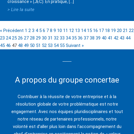
croissance » (JEC). En pratique, […]
> Lire la suite
« Précédent
1
2
3
4
5
6
7
8
9
10
11
12
13
14
15
16
17
18
19
20
21
22
23
24
25
26
27
28
29
30
31
32
33
34
35
36
37
38
39
40
41
42
43
44
45
46
47
48
49
50
51
52
53
54
55
Suivant »
A propos du groupe concertae
Contribuer à la réussite de votre entreprise et à la
résolution globale de votre problématique est notre
engagement. Avec nos équipes pluridisciplinaires et tout
notre réseau de partenaires professionnels, notre
volonté est d’aller plus loin dans l’accompagnement du
chef d’entreprise en positionnant la notion de « valeur