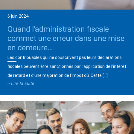
6 juin 2024
Quand l’administration fiscale
commet une erreur dans une mise
en demeure…
Les contribuables qui ne souscrivent pas leurs déclarations
fiscales peuvent être sanctionnés par l’application de l’intérêt
de retard et d’une majoration de l’impôt dû. Cette […]
> Lire la suite