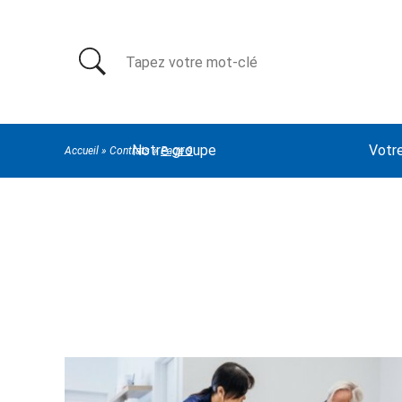
Rechercher:
Notre groupe
Votr
Accueil
»
Contrats
»
Page 9
Contrats