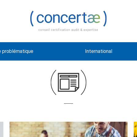
e problématique
International