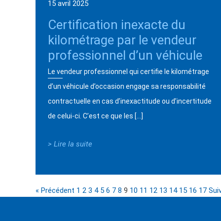
15 avril 2025
Certification inexacte du
kilométrage par le vendeur
professionnel d’un véhicule
Le vendeur professionnel qui certifie le kilométrage
d’un véhicule d’occasion engage sa responsabilité
contractuelle en cas d’inexactitude ou d’incertitude
de celui-ci. C’est ce que les […]
> Lire la suite
« Précédent
1
2
3
4
5
6
7
8
9
10
11
12
13
14
15
16
17
Sui