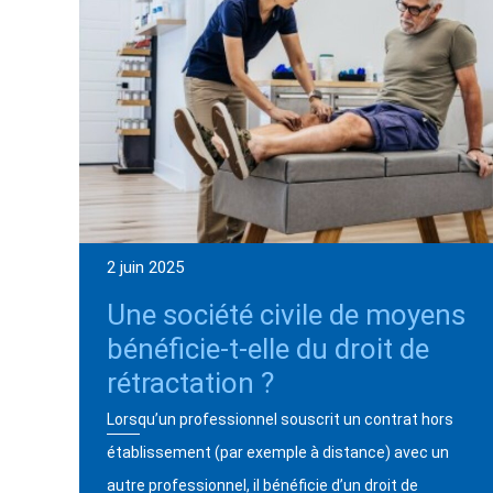
2 juin 2025
Une société civile de moyens
bénéficie-t-elle du droit de
rétractation ?
Lorsqu’un professionnel souscrit un contrat hors
établissement (par exemple à distance) avec un
autre professionnel, il bénéficie d’un droit de