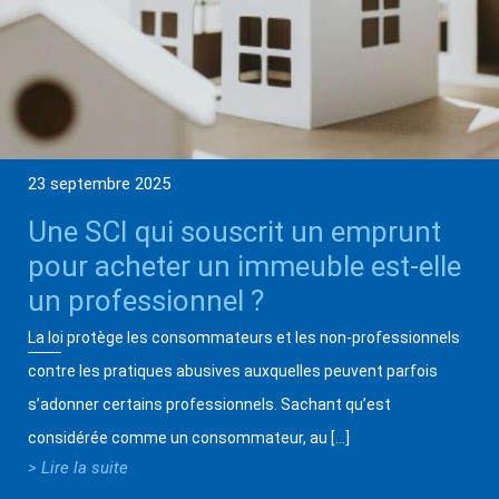
23 septembre 2025
Une SCI qui souscrit un emprunt
pour acheter un immeuble est-elle
un professionnel ?
La loi protège les consommateurs et les non-professionnels
contre les pratiques abusives auxquelles peuvent parfois
s’adonner certains professionnels. Sachant qu’est
considérée comme un consommateur, au […]
> Lire la suite