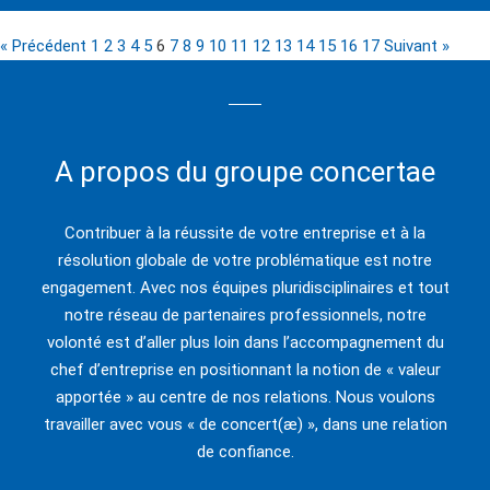
« Précédent
1
2
3
4
5
6
7
8
9
10
11
12
13
14
15
16
17
Suivant »
A propos du groupe concertae
Contribuer à la réussite de votre entreprise et à la
résolution globale de votre problématique est notre
engagement. Avec nos équipes pluridisciplinaires et tout
notre réseau de partenaires professionnels, notre
volonté est d’aller plus loin dans l’accompagnement du
chef d’entreprise en positionnant la notion de « valeur
apportée » au centre de nos relations. Nous voulons
travailler avec vous « de concert(æ) », dans une relation
de confiance.