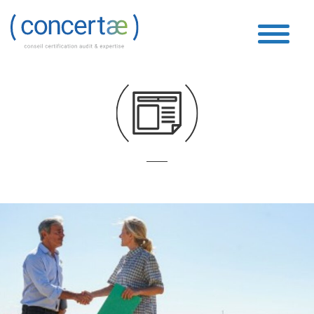
Contrats
Accueil
»
Contrats
»
Page 6