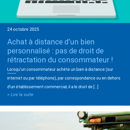
24 octobre 2025
Achat à distance d’un bien
personnalisé : pas de droit de
rétractation du consommateur !
Lorsqu’un consommateur achète un bien à distance (sur
internet ou par téléphone), par correspondance ou en dehors
d’un établissement commercial, il a le droit de […]
> Lire la suite