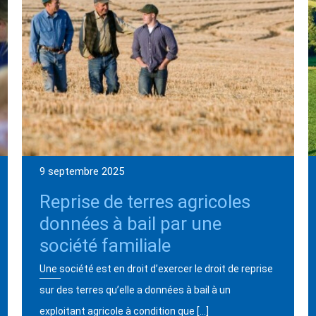
9 septembre 2025
Reprise de terres agricoles
données à bail par une
société familiale
Une société est en droit d’exercer le droit de reprise
sur des terres qu’elle a données à bail à un
exploitant agricole à condition que […]