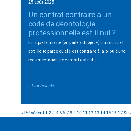
25 août 2025
Un contrat contraire à un
code de déontologie
professionnelle est-il nul ?
Lorsque la finalité (on parle « d’objet ») d’un contrat
est illicite parce qu’elle est contraire à la loi ou à une
règlementation, ce contrat est nul. […]
> Lire la suite
« Précédent
1
2
3
4
5
6
7
8
9
10
11
12
13
14
15
16
17
Sui