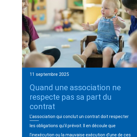
11 septembre 2025
Quand une association ne
respecte pas sa part du
contrat
L’association qui conclut un contrat doit respecter
les obligations qu’il prévoit. Il en découle que
l’inexécution ou la mauvaise exécution d’une de ces