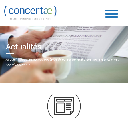
Actualités
Accueil
»
Suppression du poste de directeur général d’une société anonyme :
une révocation ?