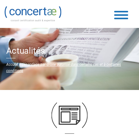
Actualités
Accueil
»
L’épandage par drone autorisé dans certains cas et à certaines
conditions