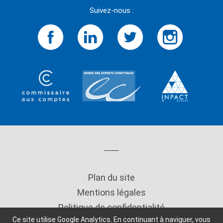
Suivez-nous :
Plan du site
Mentions légales
Politique de confidentialité
Ce site utilise Google Analytics. En continuant à naviguer, vous
Copyright