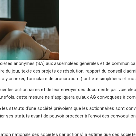
ociétés anonymes (SA) aux assemblées générales et de communicat
e du jour, texte des projets de résolution, rapport du conseil d’admi
 y annexer, formulaire de procuration…) ont été simplifiées et mod
er les actionnaires et de leur envoyer ces documents par voie électr
utefois, cette mesure ne s’appliquera qu’aux AG convoquées à compte
que les statuts d’une société prévoient que les actionnaires sont con
ier ses statuts avant de pouvoir procéder à l’envoi des convocatio
iation nationale des sociétés par actions) a estimé que ces société