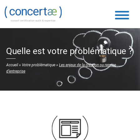
Quelle est votre problématique ?
Accueil
»
Votre problématique
»
Les enjeux de la création ou reprise
d’entreprise