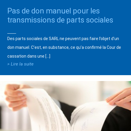
Pas de don manuel pour les
transmissions de parts sociales
Des parts sociales de SARL ne peuvent pas faire l’objet d’un
don manuel. C’est, en substance, ce qu’a confirmé la Cour de
cassation dans une […]
> Lire la suite